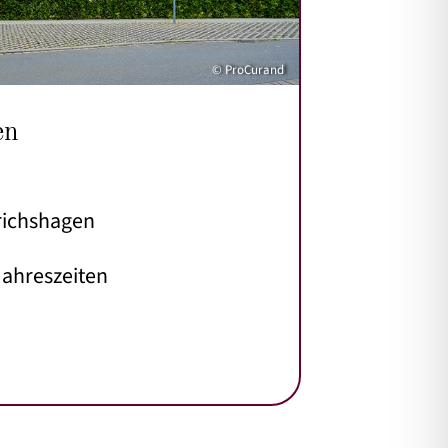
© ProCurand
en
richshagen
Jahreszeiten