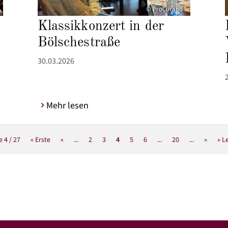
© ProCurand
Klassikkonzert in der
Bölschestraße
30.03.2026
Mehr lesen
e 4 / 27
« Erste
«
...
2
3
4
5
6
...
20
...
»
» L