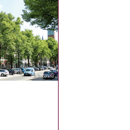
© ProCurand