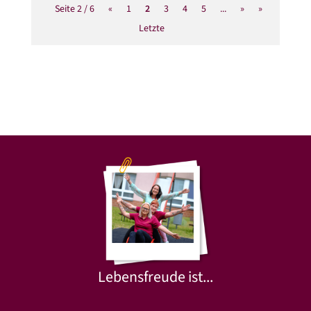
Seite 2 / 6
«
1
2
3
4
5
...
»
»
Letzte
Lebensfreude ist...