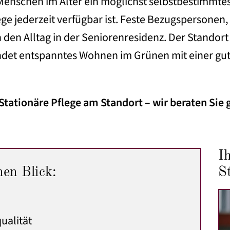
, Menschen im Alter ein möglichst selbstbestimmte
lege jederzeit verfügbar ist. Feste Bezugspersonen
en Alltag in der Seniorenresidenz. Der Standort l
et entspanntes Wohnen im Grünen mit einer gut
 Stationäre Pflege am Standort – wir beraten Sie 
I
nen Blick:
S
ualität