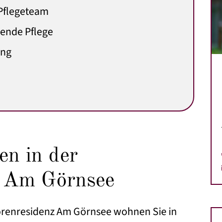
 Pflegeteam
rende Pflege
ung
n in der
z Am Görnsee
iorenresidenz Am Görnsee wohnen Sie in