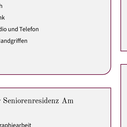
h
nk
dio und Telefon
andgriffen
r Seniorenresidenz Am
raphiearbeit