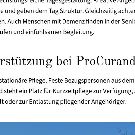
abwechslungsreiche Tagesgestaltung. Kreative Ang
kte und geben dem Tag Struktur. Gleichzeitig ach
n. Auch Menschen mit Demenz finden in der Sen
ufen und einfühlsamer Begleitung.
erstützung bei ProCuran
llstationäre Pflege. Feste Bezugspersonen aus de
d steht ein Platz für Kurzzeitpflege zur Verfügun
 oder zur Entlastung pflegender Angehöriger.