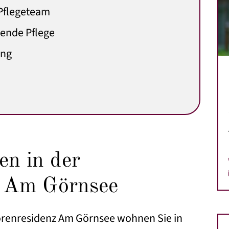
 Pflegeteam
rende Pflege
ung
n in der
z Am Görnsee
iorenresidenz Am Görnsee wohnen Sie in