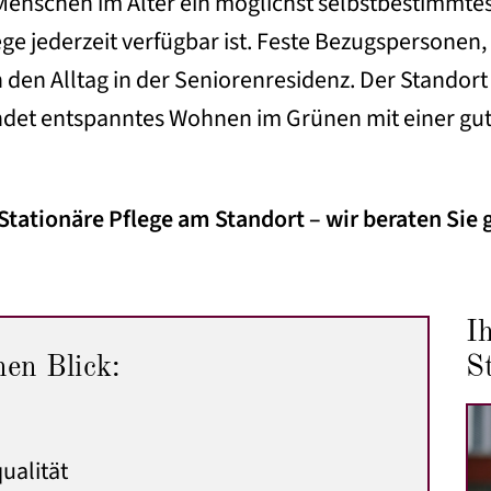
, Menschen im Alter ein möglichst selbstbestimmte
lege jederzeit verfügbar ist. Feste Bezugspersonen
en Alltag in der Seniorenresidenz. Der Standort l
et entspanntes Wohnen im Grünen mit einer gut
 Stationäre Pflege am Standort – wir beraten Sie 
I
nen Blick:
S
ualität