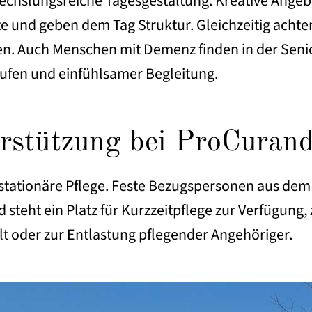
abwechslungsreiche Tagesgestaltung. Kreative Ang
kte und geben dem Tag Struktur. Gleichzeitig ach
n. Auch Menschen mit Demenz finden in der Sen
ufen und einfühlsamer Begleitung.
erstützung bei ProCuran
llstationäre Pflege. Feste Bezugspersonen aus de
d steht ein Platz für Kurzzeitpflege zur Verfügun
 oder zur Entlastung pflegender Angehöriger.