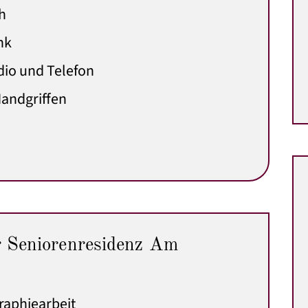
h
nk
dio und Telefon
andgriffen
r Seniorenresidenz Am
raphiearbeit