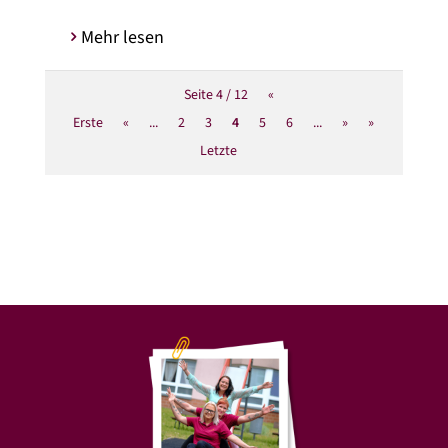
Mehr lesen
Seite 4 / 12
«
Erste
«
...
2
3
4
5
6
...
»
»
Letzte