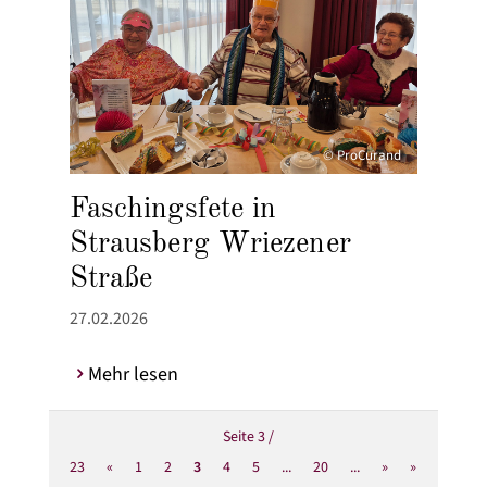
© ProCurand
Faschingsfete in
Strausberg Wriezener
Straße
27.02.2026
Mehr lesen
Seite 3 /
23
«
1
2
3
4
5
...
20
...
»
»