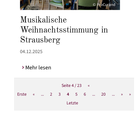
© ProCurand
Musikalische
Weihnachtsstimmung in
Strausberg
04.12.2025
Mehr lesen
Seite 4 / 23
«
Erste
«
...
2
3
4
5
6
...
20
...
»
»
Letzte