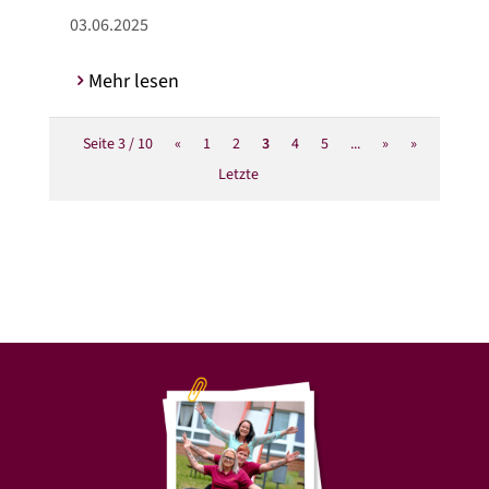
03.06.2025
Mehr lesen
Seite 3 / 10
«
1
2
3
4
5
...
»
»
Letzte