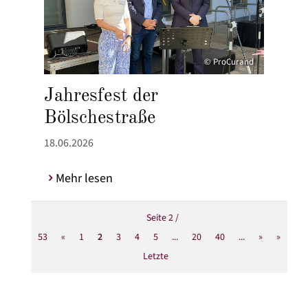
© ProCurand
Jahresfest der
Bölschestraße
18.06.2026
Mehr lesen
Seite 2 /
53
«
1
2
3
4
5
...
20
40
...
»
»
Letzte