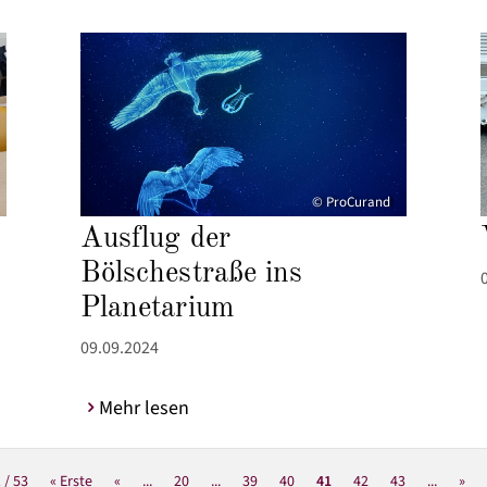
© ProCurand
Ausflug der
Bölschestraße ins
Planetarium
09.09.2024
Mehr lesen
 / 53
« Erste
«
...
20
...
39
40
41
42
43
...
»