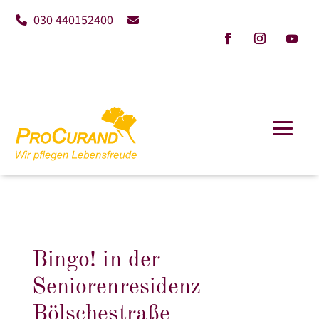
030 440152400
Bingo! in der
Seniorenresidenz
Bölschestraße