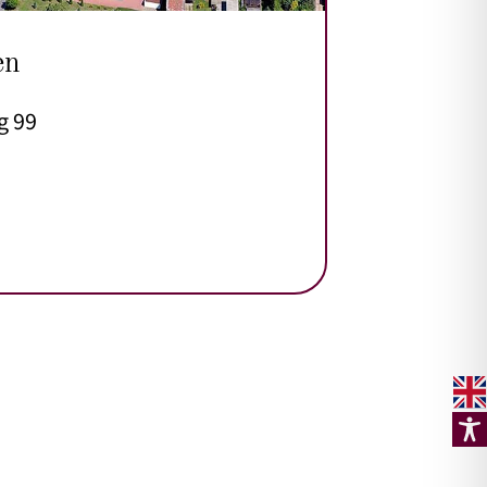
en
g 99