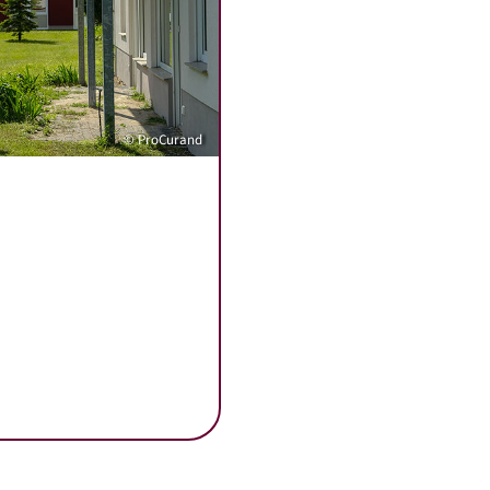
© ProCurand