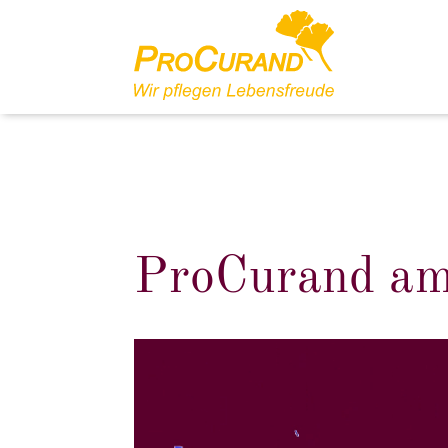
ProCurand am
Video-
Player