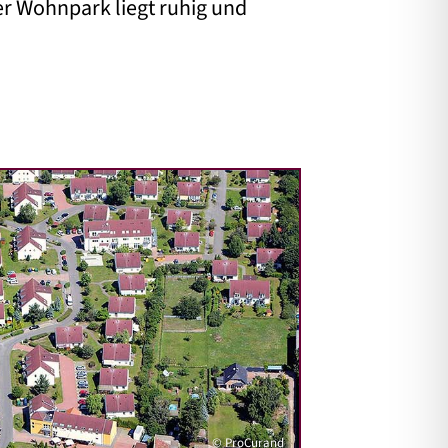
er Wohnpark liegt ruhig und
© ProCurand