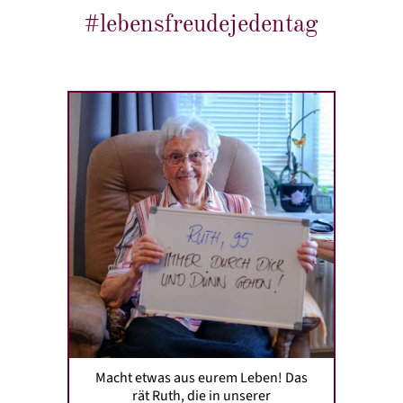
#lebensfreudejedentag
Macht etwas aus eurem Leben! Das rät Ruth, die in
unserer Seniorenresidenz Senftenberg lebt, den
Jüngeren. Geht gemeinsam durch schwere Zeiten und
gebt niemals vorschnell auf, lautet ihr Rezept für eine
glückliche Ehe. 66 Jahre war Ruth mit ihrem Ehemann
verheiratet. Sie haben Freud und Leid geteilt. Besonders
dankbar ist die 95-Jährige für ihren "guten Sohn", der
sich
...
Macht etwas aus eurem Leben! Das
rät Ruth, die in unserer