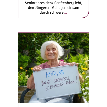
Seniorenresidenz Senftenberg lebt,
den Jüngeren. Geht gemeinsam
...
durch schwere
Mehr Lachen, weniger streiten! So lautet Heidis Rat an
die Jüngeren. Der 83-Jährigen, die in unserem
Seniorenwohnpark Nächst Neuendorf lebt, war es immer
wichtig, mit anderen zu reden, Verständnis füreinander zu
haben und Verbindendes zu finden. Statt im Streit
auseinander zu gehen, sich lieber zu vertragen - und im
besten Fall, über Meinungsverschiedenheiten lachen zu
können.
...