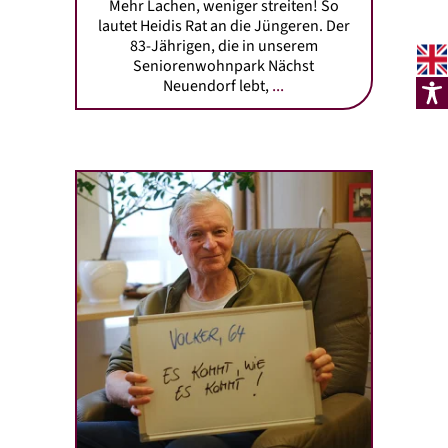
Mehr Lachen, weniger streiten! So
lautet Heidis Rat an die Jüngeren. Der
83-Jährigen, die in unserem
Seniorenwohnpark Nächst
...
Neuendorf lebt,
Allet janz sachte, janz sachte! Volker, der in unserer
Seniorenresidenz Bölschestraße lebt, geht mit Ruhe und
Gelassenheit durchs Leben. Denn es kommt ja doch
erstens anders, als man zweitens denkt. So lautet das
Lebensmotto des Urberliners. Oder um es mit seinem
Lieblingslied auszudrücken: Nimm`s dir nicht so zu
Herzen, Let it be!
Die Band Beatles entdeckte der
...