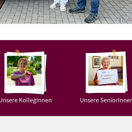
© ProCu
Unsere KollegInnen
Unsere SeniorInne