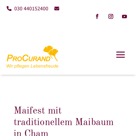
030 440152400
Maifest mit
traditionellem Maibaum
in Cham