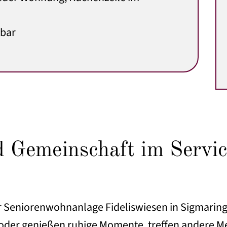
tbar
d Gemeinschaft im Serv
Seniorenwohnanlage Fideliswiesen in Sigmaringen
v oder genießen ruhige Momente, treffen andere 