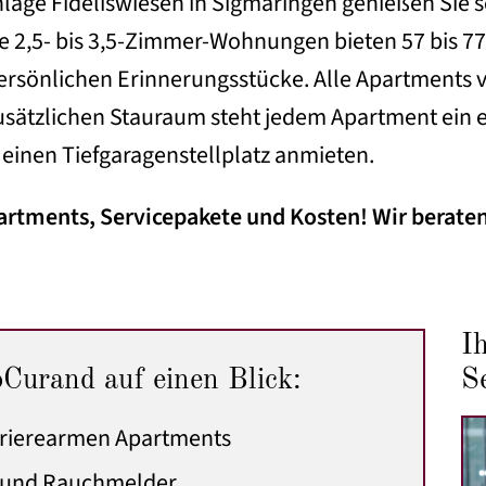
age Fideliswiesen in Sigmaringen genießen Sie
ie 2,5- bis 3,5-Zimmer-Wohnungen bieten 57 bis 
persönlichen Erinnerungsstücke. Alle Apartments
zusätzlichen Stauraum steht jedem Apartment ein 
inen Tiefgaragenstellplatz anmieten.
artments, Servicepakete und Kosten! Wir beraten
I
Curand auf einen Blick:
S
rrierearmen Apartments
f und Rauchmelder