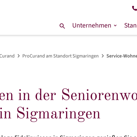
Unternehmen
Stan
Suche
nach:
oCurand
ProCurand am Standort Sigmaringen
Service-Wohne
n in der Seniorenw
 in Sigmaringen